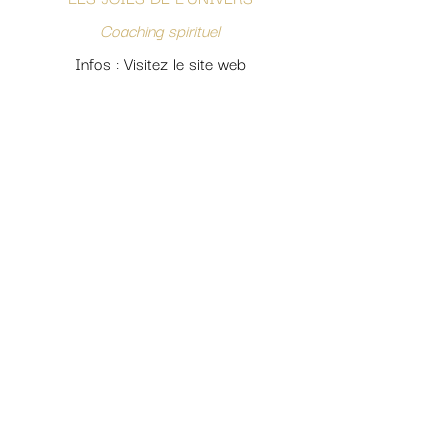
Coaching spirituel
Infos : Visitez le site web
L'OR VÉGÉTAL DE MARJORIE
Créations artisanales en or végétal
Infos : Visitez le site web
LGBL CENTER EXPERIENCE
Simulateur automobile
Infos : Visitez le site web
LA MAISON DE L'ORTIE
Produits à base d’orties